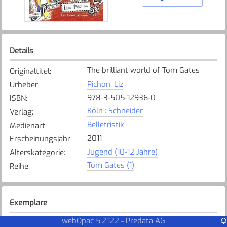
Details
The brilliant world of Tom Gates
Originaltitel
:
Pichon, Liz
Urheber
:
978-3-505-12936-0
ISBN
:
Köln : Schneider
Verlag
:
Belletristik
Medienart
:
2011
Erscheinungsjahr
:
Jugend (10-12 Jahre)
Alterskategorie
:
Tom Gates (1)
Reihe
:
Exemplare
webOpac 5.2.122
Predata AG
-
Karte anzeigen