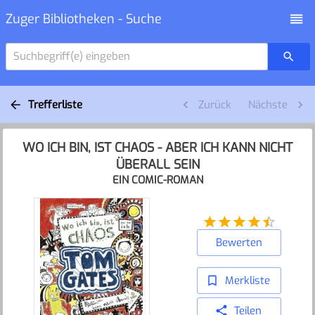
Zuger Bibliotheken - Suche
Suchbegriff(e) eingeben
Trefferliste
Zurück
Nächste
WO ICH BIN, IST CHAOS - ABER ICH KANN NICHT
ÜBERALL SEIN
EIN COMIC-ROMAN
Bewerten
Merkliste
Teilen