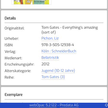
Details
Tom Gates - Everything's amazing
Originaltitel
:
(sort of)
Pichon, Liz
Urheber
:
978-3-505-12938-4
ISBN
:
Köln : SchneiderBuch
Verlag
:
Belletristik
Medienart
:
2012
Erscheinungsjahr
:
Jugend (10-12 Jahre)
Alterskategorie
:
Tom Gates (3)
Reihe
:
Exemplare
Karte anzeigen
webOpac 5.2.122
Predata AG
-