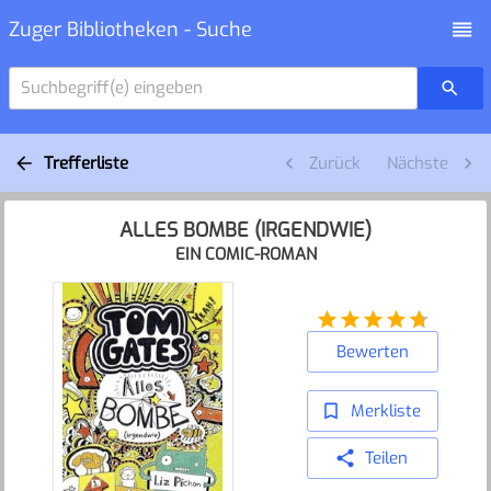
Zuger Bibliotheken - Suche
Suchbegriff(e) eingeben
Trefferliste
Zurück
Nächste
ALLES BOMBE (IRGENDWIE)
EIN COMIC-ROMAN
Bewerten
Merkliste
Teilen