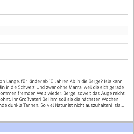
n Lange, für Kinder ab 10 Jahren Ab in die Berge? Isla kann
lin in die Schweiz. Und zwar ohne Mama, weil die sich gerade
ollkommen fremden Welt wieder: Berge, soweit das Auge reicht.
ohnt. Ihr Großvater! Bei ihm soll sie die nächsten Wochen
nde dunkle Tannen. So viel Natur ist nicht auszuhalten! Isla
an in die Tat umsetzen will, trifft sie Peter. Die Begegnung mit
uf das Abenteuer Bergwelt ein - und erlebt eine unerwartete