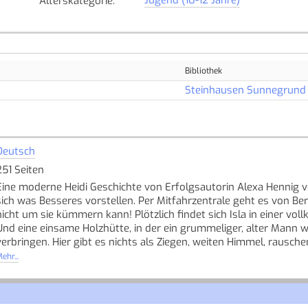
Alterskategorie
:
Bibliothek
Steinhausen Sunnegrund
Deutsch
251 Seiten
Eine moderne Heidi Geschichte von Erfolgsautorin Alexa Hennig vo
sich was Besseres vorstellen. Per Mitfahrzentrale geht es von Ber
nicht um sie kümmern kann! Plötzlich findet sich Isla in einer v
Und eine einsame Holzhütte, in der ein grummeliger, alter Mann w
verbringen. Hier gibt es nichts als Ziegen, weiten Himmel, rausche
will abhauen, zurück in die Großstadt. Doch gerade, als sie ihren Pl
ehr...
dem Jungen aus dem Alpendorf ändert alles. Isla lässt sich ein a
Familienzusammenführung. [Quelle: Buchhaus.ch]