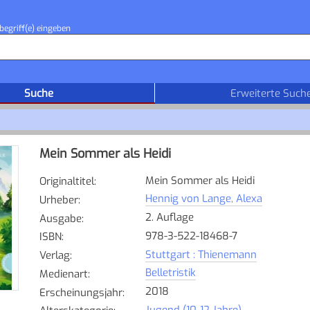
begriff(e) eingeben
Suche
Erweiterte Such
Mein Sommer als Heidi
Mein Sommer als Heidi
Originaltitel
:
Hennig von Lange, Alexa
Urheber
:
2. Auflage
Ausgabe
:
978-3-522-18468-7
ISBN
:
Stuttgart : Thienemann
Verlag
:
Belletristik
Medienart
:
2018
Erscheinungsjahr
:
Jugend (10-12 Jahre)