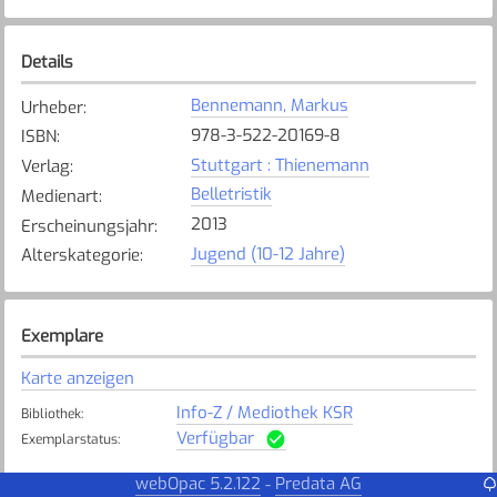
Details
Bennemann, Markus
Urheber
:
978-3-522-20169-8
ISBN
:
Stuttgart : Thienemann
Verlag
:
Belletristik
Medienart
:
2013
Erscheinungsjahr
:
Jugend (10-12 Jahre)
Alterskategorie
:
Exemplare
Karte anzeigen
Info-Z / Mediothek KSR
Bibliothek
:
Verfügbar
Exemplarstatus
:
Steinhausen
webOpac 5.2.122
Predata AG
-
Bibliothek
: