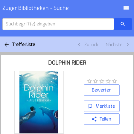
Zuger Bibliotheken - Suche
Suchbegriff(e) eingeben
Trefferliste
Zurück
Nächste
DOLPHIN RIDER
Bewerten
Merkliste
Teilen