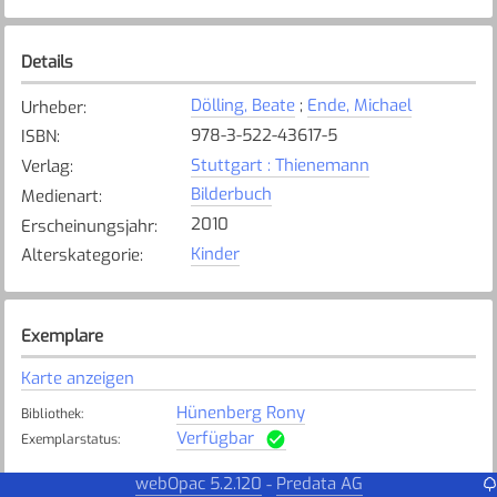
Details
Dölling, Beate
;
Ende, Michael
Urheber
:
978-3-522-43617-5
ISBN
:
Stuttgart : Thienemann
Verlag
:
Bilderbuch
Medienart
:
2010
Erscheinungsjahr
:
Kinder
Alterskategorie
:
Exemplare
Karte anzeigen
Hünenberg Rony
Bibliothek
:
Verfügbar
Exemplarstatus
:
Steinhausen
webOpac 5.2.120
Predata AG
-
Bibliothek
: