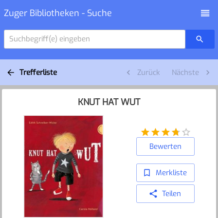
Zuger Bibliotheken - Suche
Suchbegriff(e) eingeben
Trefferliste
Zurück
Nächste
KNUT HAT WUT
Bewerten
Merkliste
Teilen