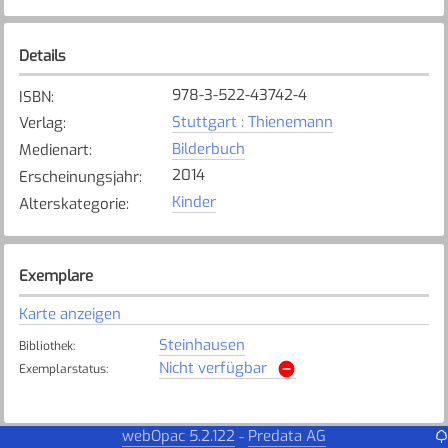
Details
978-3-522-43742-4
ISBN
:
Stuttgart : Thienemann
Verlag
:
Bilderbuch
Medienart
:
2014
Erscheinungsjahr
:
Kinder
Alterskategorie
:
Exemplare
Karte anzeigen
Steinhausen
Bibliothek
:
Nicht verfügbar
Exemplarstatus
:
webOpac 5.2.122
Predata AG
-