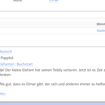
Reihe
:
Biblio
Stei
Deutsch
1 Pappbd.
Elefanten
;
Buchstart
Oje! Der kleine Elefant hat seinen Teddy verloren. Jetzt ist es Ze
denken.
Wie gut, dass es Elmar gibt, der sich und anderen immer zu helfe
Eine Geschichte - so bunt wie Elmar.
ehr...
Quelle: Buchhaus.ch, bearbeitet mit ChatGPT
]