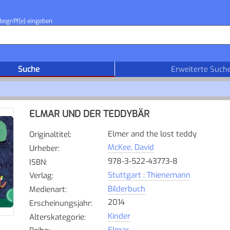
begriff(e) eingeben
Suche
Erweiterte Such
ELMAR UND DER TEDDYBÄR
Elmer and the lost teddy
Originaltitel
:
McKee, David
Urheber
:
978-3-522-43773-8
ISBN
:
Stuttgart : Thienemann
Verlag
:
Bilderbuch
Medienart
:
2014
Erscheinungsjahr
:
Kinder
Alterskategorie
:
Elmar