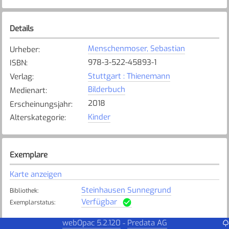
Details
Menschenmoser, Sebastian
Urheber
:
978-3-522-45893-1
ISBN
:
Stuttgart : Thienemann
Verlag
:
Bilderbuch
Medienart
:
2018
Erscheinungsjahr
:
Kinder
Alterskategorie
:
Exemplare
Karte anzeigen
Steinhausen Sunnegrund
Bibliothek
:
Verfügbar
Exemplarstatus
:
webOpac 5.2.120
Predata AG
-