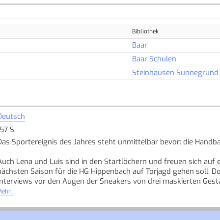
Bibliothek
Baar
Baar Schulen
Steinhausen Sunnegrund
Deutsch
157 S.
Das Sportereignis des Jahres steht unmittelbar bevor: die Handba
Auch Lena und Luis sind in den Startlöchern und freuen sich auf
nächsten Saison für die HG Hippenbach auf Torjagd gehen soll. D
Interviews vor den Augen der Sneakers von drei maskierten Gesta
ehr...
Eines ist so klar wie der Handball rund: Lena und Luis heften si
aufzuspüren und die Spiele zu retten!