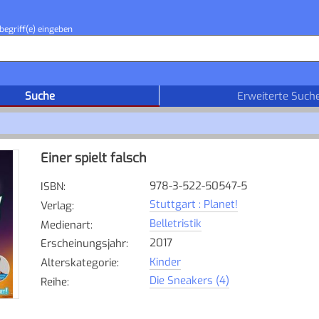
begriff(e) eingeben
Suche
Erweiterte Such
Einer spielt falsch
978-3-522-50547-5
ISBN
:
Stuttgart : Planet!
Verlag
:
Belletristik
Medienart
:
2017
Erscheinungsjahr
:
Kinder
Alterskategorie
:
Die Sneakers (4)
Reihe
: