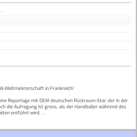
ll-Weltmeisterschaft in Frankreich!
 eine Reportage mit DEM deutschen Rückraum-Star, der in der
och die Aufregung ist gross, als der Handballer während des
lten entführt wird.
ch an die Fersen der Entführer, um die WM-Hoffnung