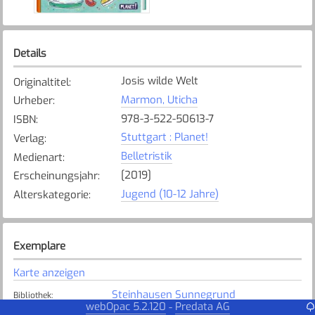
Details
Josis wilde Welt
Originaltitel
:
Marmon, Uticha
Urheber
:
978-3-522-50613-7
ISBN
:
Stuttgart : Planet!
Verlag
:
Belletristik
Medienart
:
[2019]
Erscheinungsjahr
:
Jugend (10-12 Jahre)
Alterskategorie
:
Exemplare
Karte anzeigen
Steinhausen Sunnegrund
Bibliothek
:
webOpac 5.2.120
Predata AG
-
Verfügbar
Exemplarstatus
: