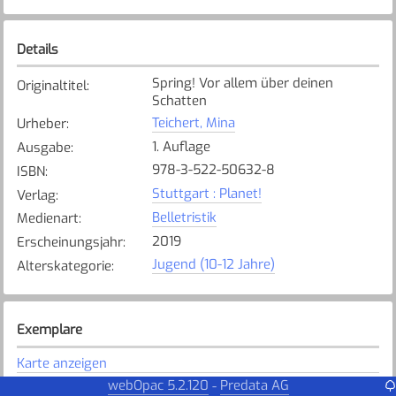
Details
Spring! Vor allem über deinen
Originaltitel
:
Schatten
Teichert, Mina
Urheber
:
1. Auflage
Ausgabe
:
978-3-522-50632-8
ISBN
:
Stuttgart : Planet!
Verlag
:
Belletristik
Medienart
:
2019
Erscheinungsjahr
:
Jugend (10-12 Jahre)
Alterskategorie
:
Exemplare
Karte anzeigen
webOpac 5.2.120
Predata AG
-
Steinhausen Sunnegrund
Bibliothek
: