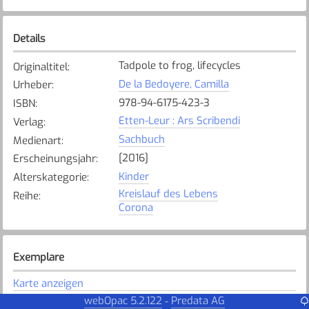
Details
Tadpole to frog, lifecycles
Originaltitel
:
De la Bedoyere, Camilla
Urheber
:
978-94-6175-423-3
ISBN
:
Etten-Leur : Ars Scribendi
Verlag
:
Sachbuch
Medienart
:
[2016]
Erscheinungsjahr
:
Kinder
Alterskategorie
:
Kreislauf des Lebens
Reihe
:
Corona
Exemplare
Karte anzeigen
webOpac 5.2.122
Predata AG
-
DZ
Bibliothek
: