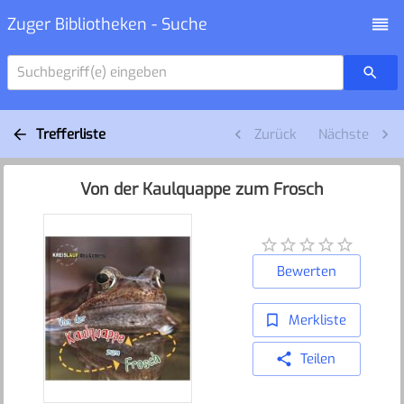
Zuger Bibliotheken - Suche
Suchbegriff(e) eingeben
Trefferliste
Zurück
Nächste
Von der Kaulquappe zum Frosch
Bewerten
Merkliste
Teilen