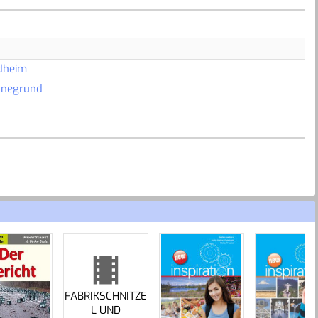
dheim
nnegrund
FABRIKSCHNITZE
L UND