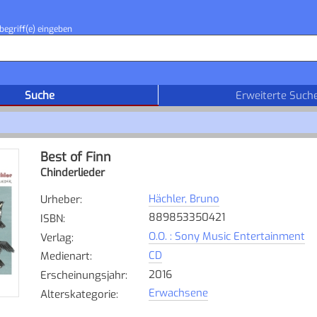
begriff(e) eingeben
Suche
Erweiterte Such
Best of Finn
Chinderlieder
Hächler, Bruno
Urheber
:
889853350421
ISBN
:
O.O. : Sony Music Entertainment
Verlag
:
CD
Medienart
:
2016
Erscheinungsjahr
:
Erwachsene
Alterskategorie
: