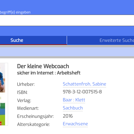
begriff(e) eingeben
Suche
Erweiterte Such
Der kleine Webcoach
sicher im Internet : Arbeitsheft
Schattenfroh, Sabine
Urheber
:
978-3-12-007515-8
ISBN
:
Baar : Klett
Verlag
:
Sachbuch
Medienart
:
2016
Erscheinungsjahr
:
Erwachsene
Alterskategorie
: