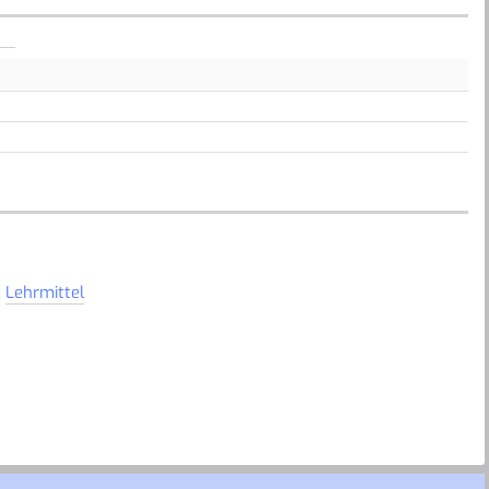
;
Lehrmittel
utzt werden. So sollen die Kinder u.a. gemeinsam Aufgaben