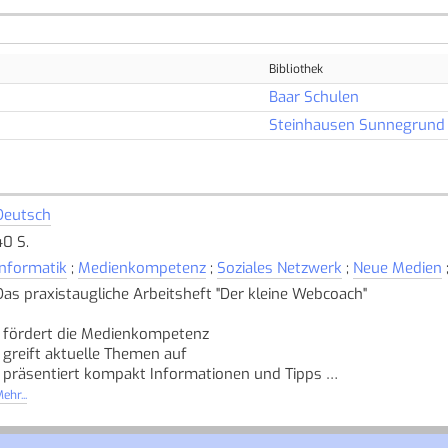
Bibliothek
Baar Schulen
Steinhausen Sunnegrund
Deutsch
40 S.
Informatik
;
Medienkompetenz
;
Soziales Netzwerk
;
Neue Medien
Das praxistaugliche Arbeitsheft "Der kleine Webcoach"
- fördert die Medienkompetenz
- greift aktuelle Themen auf
- präsentiert kompakt Informationen und Tipps
 sensibilisiert für Risiken.
ehr...
Das Arbeitsheft kann in Einzel-, Partner- und Gruppenarbeit gen