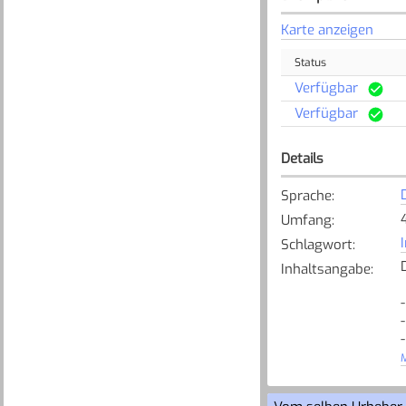
Karte anzeigen
Status
Verfügbar
Verfügbar
Details
Sprache
:
Umfang
:
Schlagwort
:
Inhaltsangabe
:
-
M