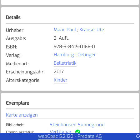
Details
Maar, Paul
;
Krause, Ute
Urheber
:
3. Aufl.
Ausgabe
:
978-3-8415-0166-0
ISBN
:
Hamburg : Oetinger
Verlag
:
Belletristik
Medienart
:
2017
Erscheinungsjahr
:
Kinder
Alterskategorie
:
Exemplare
Karte anzeigen
Steinhausen Sunnegrund
Bibliothek
:
Verfügbar
Exemplarstatus
:
webOpac 5.2.122
Predata AG
-