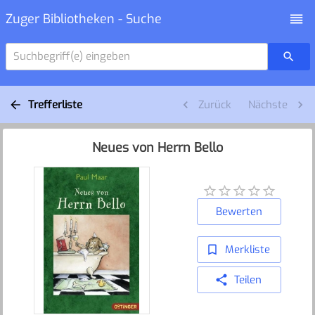
Zuger Bibliotheken - Suche
Suchbegriff(e) eingeben
Trefferliste
Zurück
Nächste
Neues von Herrn Bello
Bewerten
Merkliste
Teilen