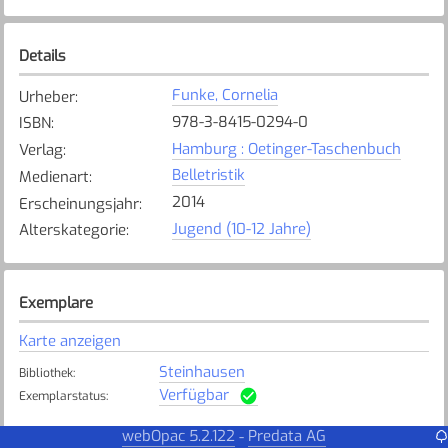
Details
Funke, Cornelia
Urheber
:
978-3-8415-0294-0
ISBN
:
Hamburg : Oetinger-Taschenbuch
Verlag
:
Belletristik
Medienart
:
2014
Erscheinungsjahr
:
Jugend (10-12 Jahre)
Alterskategorie
:
Exemplare
Karte anzeigen
Steinhausen
Bibliothek
:
Verfügbar
Exemplarstatus
:
webOpac 5.2.122
Predata AG
-