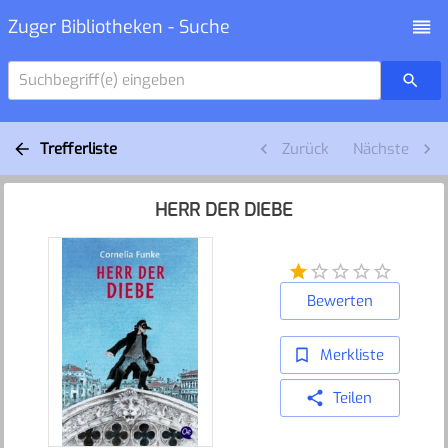
Zuger Bibliotheken - Suche
Suchbegriff(e) eingeben
Trefferliste
Zurück
Nächste
HERR DER DIEBE
Bewerten
Merkliste
Teilen