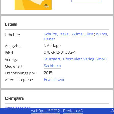
Details
Schulte, Jitske
;
Wilms, Ellen
;
Wilms,
Urheber
:
Heiner
1. Auflage
Ausgabe
:
978-3-12-011332-4
ISBN
:
Stuttgart : Ernst Klett Verlag GmbH
Verlag
:
Sachbuch
Medienart
:
2015
Erscheinungsjahr
:
Erwachsene
Alterskategorie
:
Exemplare
Karte anzeigen
webOpac 5.2.122
Predata AG
-