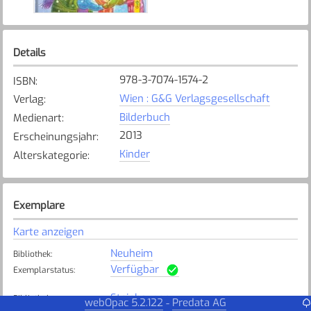
Details
978-3-7074-1574-2
ISBN
:
Wien : G&G Verlagsgesellschaft
Verlag
:
Bilderbuch
Medienart
:
2013
Erscheinungsjahr
:
Kinder
Alterskategorie
:
Exemplare
Karte anzeigen
Neuheim
Bibliothek
:
Verfügbar
Exemplarstatus
:
Steinhausen
Bibliothek
:
webOpac 5.2.122
Predata AG
-