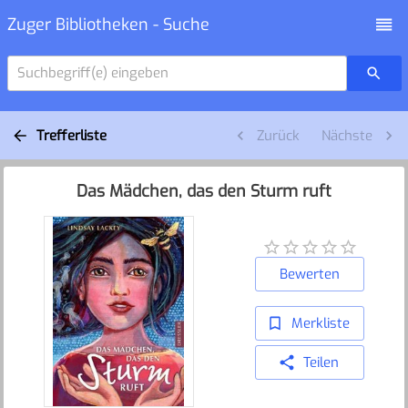
Zuger Bibliotheken - Suche
Suchbegriff(e) eingeben
Trefferliste
Zurück
Nächste
Das Mädchen, das den Sturm ruft
Bewerten
Merkliste
Teilen