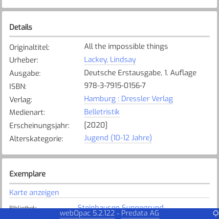
Details
All the impossible things
Originaltitel
:
Lackey, Lindsay
Urheber
:
Deutsche Erstausgabe, 1. Auflage
Ausgabe
:
978-3-7915-0156-7
ISBN
:
Hamburg : Dressler Verlag
Verlag
:
Belletristik
Medienart
:
[2020]
Erscheinungsjahr
:
Jugend (10-12 Jahre)
Alterskategorie
:
Exemplare
Karte anzeigen
Steinhausen Sunnegrund
Bibliothek
:
webOpac 5.2.122
Predata AG
-