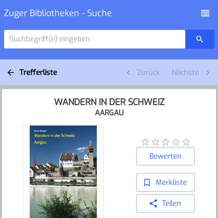
Zuger Bibliotheken - Suche
Suchbegriff(e) eingeben
Trefferliste
Zurück
Nächste
WANDERN IN DER SCHWEIZ
AARGAU
Bewerten
Merkliste
Teilen