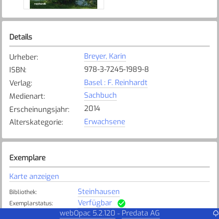
Details
Breyer, Karin
Urheber
:
978-3-7245-1989-8
ISBN
:
Basel : F. Reinhardt
Verlag
:
Sachbuch
Medienart
:
2014
Erscheinungsjahr
:
Erwachsene
Alterskategorie
:
Exemplare
Karte anzeigen
Steinhausen
Bibliothek
:
Verfügbar
Exemplarstatus
:
webOpac 5.2.120
Predata AG
-