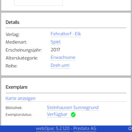
Details
Fehraltorf : Elk
Verlag
:
Spiel
Medienart
:
2017
Erscheinungsjahr
:
Erwachsene
Alterskategorie
:
Dreh um!
Reihe
:
Exemplare
Karte anzeigen
Steinhausen Sunnegrund
Bibliothek
:
Verfügbar
Exemplarstatus
:
webOpac 5.2.120
Predata AG
-