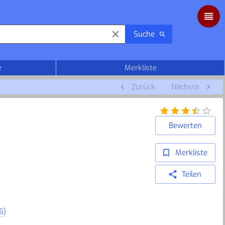
Suche
e
Merkliste
Zurück
Nächste
Bewerten
Merkliste
Teilen
6)