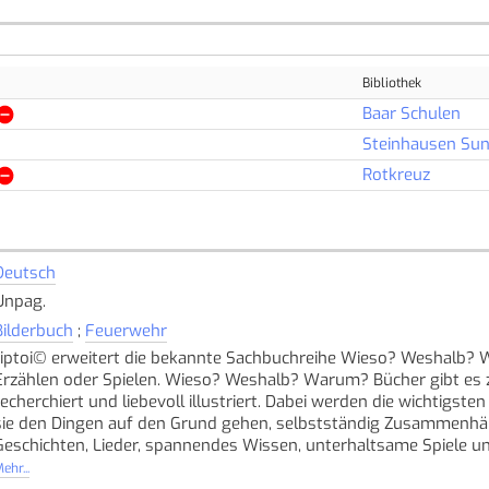
Bibliothek
Baar Schulen
Steinhausen Su
Rotkreuz
Deutsch
Unpag.
Bilderbuch
;
Feuerwehr
tiptoi© erweitert die bekannte Sachbuchreihe Wieso? Weshalb? 
Erzählen oder Spielen. Wieso? Weshalb? Warum? Bücher gibt es 
recherchiert und liebevoll illustriert. Dabei werden die wichtig
sie den Dingen auf den Grund gehen, selbstständig Zusammenhän
Geschichten, Lieder, spannendes Wissen, unterhaltsame Spiele un
Wieso? Weshalb? Warum? stecken voller Spass und Überraschung
ehr...