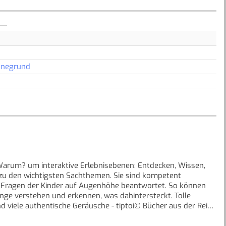
nnegrund
Warum? um interaktive Erlebnisebenen: Entdecken, Wissen,
zu den wichtigsten Sachthemen. Sie sind kompetent
sten Fragen der Kinder auf Augenhöhe beantwortet. So können
ge verstehen und erkennen, was dahintersteckt. Tolle
d viele authentische Geräusche - tiptoi© Bücher aus der Reihe
en und sind die ideale Kombination aus Sachwissen und