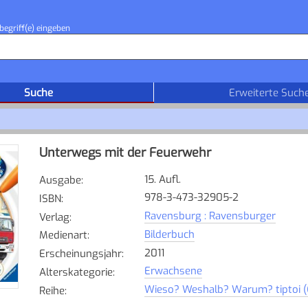
begriff(e) eingeben
Suche
Erweiterte Such
Unterwegs mit der Feuerwehr
15. Aufl.
Ausgabe
:
978-3-473-32905-2
ISBN
:
Ravensburg : Ravensburger
Verlag
:
Bilderbuch
Medienart
:
2011
Erscheinungsjahr
:
Erwachsene
Alterskategorie
:
Wieso? Weshalb? Warum? tiptoi (
Reihe
: