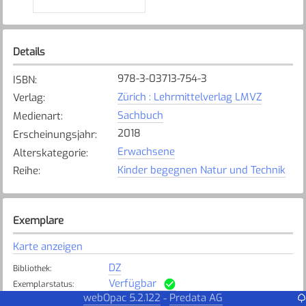
Details
978-3-03713-754-3
ISBN
:
Zürich : Lehrmittelverlag LMVZ
Verlag
:
Sachbuch
Medienart
:
2018
Erscheinungsjahr
:
Erwachsene
Alterskategorie
:
Kinder begegnen Natur und Technik
Reihe
:
Exemplare
Karte anzeigen
DZ
Bibliothek
:
Verfügbar
Exemplarstatus
:
webOpac 5.2.122
Predata AG
-