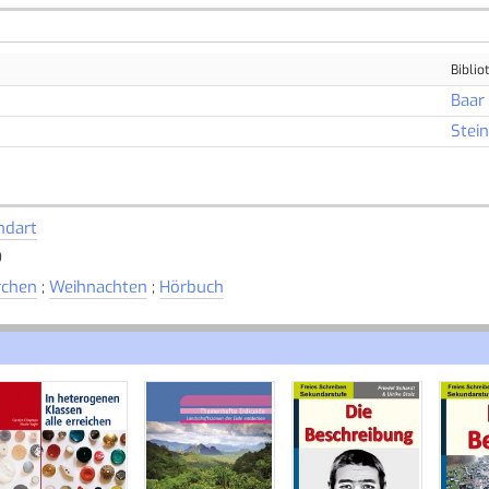
Biblio
Baar
Stei
dart
D
chen
;
Weihnachten
;
Hörbuch