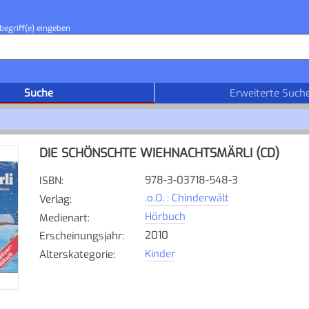
begriff(e) eingeben
Suche
Erweiterte Such
DIE SCHÖNSCHTE WIEHNACHTSMÄRLI (CD)
978-3-03718-548-3
ISBN
:
.o.O. : Chinderwält
Verlag
:
Hörbuch
Medienart
:
2010
Erscheinungsjahr
:
Kinder
Alterskategorie
: