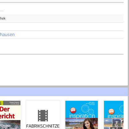
thek
nhausen
FABRIKSCHNITZE