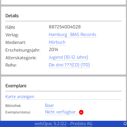
Details
887254004028
ISBN
:
Hamburg : BMG Records
Verlag
:
Hörbuch
Medienart
:
2014
Erscheinungsjahr
:
Jugend (10-12 Jahre)
Alterskategorie
:
Die drei ???(CD) (170)
Reihe
:
Exemplare
Karte anzeigen
Baar
Bibliothek
:
Nicht verfügbar
Exemplarstatus
:
Cham
webOpac 5.2.122
Predata AG
-
Bibliothek
: