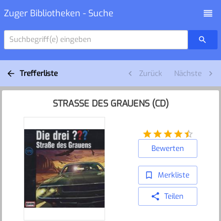
Zuger Bibliotheken - Suche
Suchbegriff(e) eingeben
Trefferliste
Zurück
Nächste
STRASSE DES GRAUENS (CD)
Bewerten
Merkliste
Teilen