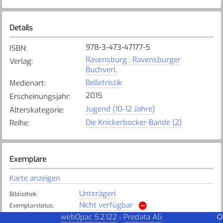
Details
978-3-473-47177-5
ISBN
:
Ravensburg : Ravensburger
Verlag
:
Buchverl.
Belletristik
Medienart
:
2015
Erscheinungsjahr
:
Jugend (10-12 Jahre)
Alterskategorie
:
Die Knickerbocker-Bande (2)
Reihe
:
Exemplare
Karte anzeigen
Unterägeri
Bibliothek
:
Nicht verfügbar
Exemplarstatus
:
webOpac 5.2.122
Predata AG
-