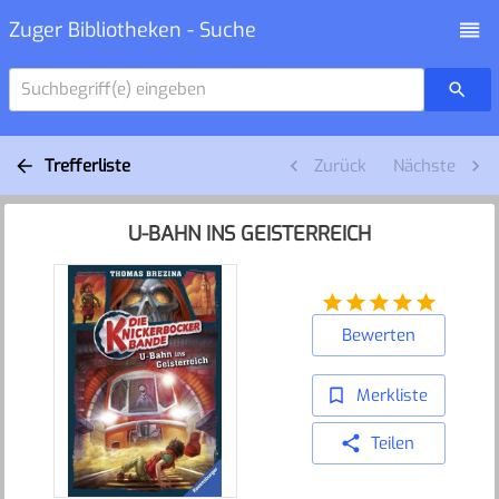
Zuger Bibliotheken - Suche
Suchbegriff(e) eingeben
Trefferliste
Zurück
Nächste
U-BAHN INS GEISTERREICH
Bewerten
Merkliste
Teilen