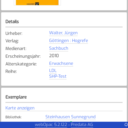
Details
Walter, Jürgen
Urheber
:
Göttingen : Hogrefe
Verlag
:
Sachbuch
Medienart
:
2010
Erscheinungsjahr
:
Erwachsene
Alterskategorie
:
LDL
Reihe
:
SHP-Test
Exemplare
Karte anzeigen
Steinhausen Sunnegrund
Bibliothek
:
Verfügbar
Exemplarstatus
:
webOpac 5.2.122
Predata AG
-