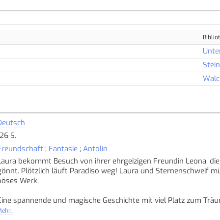
Biblio
Unte
Stei
Walc
Deutsch
126 S.
Freundschaft
;
Fantasie
;
Antolin
Laura bekommt Besuch von ihrer ehrgeizigen Freundin Leona, die 
gönnt. Plötzlich läuft Paradiso weg! Laura und Sternenschweif mü
böses Werk.
Eine spannende und magische Geschichte mit viel Platz zum Trä
Quelle: Buchhaus.ch, bearbeitet mit ChatGPT
]
ehr...