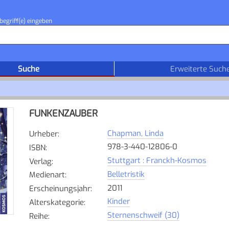
begriff(e) eingeben
Suche
Erweiterte Such
FUNKENZAUBER
Chapman, Linda
Urheber
:
978-3-440-12806-0
ISBN
:
Stuttgart : Franckh-Kosmos
Verlag
:
Belletristik
Medienart
:
2011
Erscheinungsjahr
:
Kinder
Alterskategorie
:
Sternenschweif (30)
Reihe
: