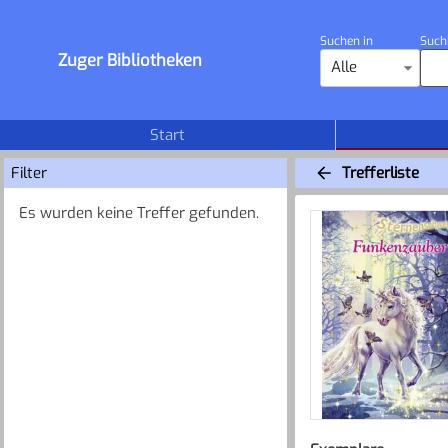
Suchen in
Such
Zuger Bibliotheken
Alle
Start
Filter
Trefferliste
Es wurden keine Treffer gefunden.