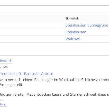
Bibliothek
Steinhausen Sunnegrund
Steinhausen
Walchwil
Deutsch
S. 126
Freundschaft
;
Fantasie
;
Antolin
Beim Versuch, einem Fallenleger im Wald auf die Schliche zu ko
Probe gestellt.
Und zum ersten Mal entdecken Laura und Sternenschweif, dass
.
Quelle: Buchhaus.ch, bearbeitet mit ChatGPT
]
ehr...