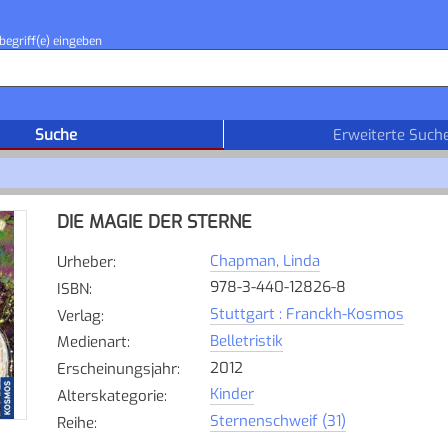
begriff(e) eingeben
Suche
Erweiterte Such
DIE MAGIE DER STERNE
Chapman, Linda
Urheber
:
978-3-440-12826-8
ISBN
:
Stuttgart : Franckh-Kosmos
Verlag
:
Belletristik
Medienart
:
2012
Erscheinungsjahr
:
Kinder
Alterskategorie
:
Sternenschweif (31)
Reihe
: