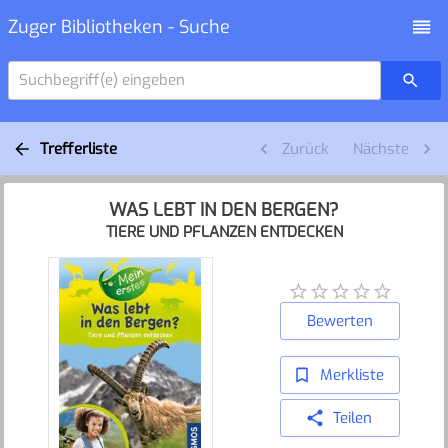
Zuger Bibliotheken - Suche
Suchbegriff(e) eingeben
Trefferliste
Zurück
Nächste
WAS LEBT IN DEN BERGEN?
TIERE UND PFLANZEN ENTDECKEN
Bewerten
Merkliste
Teilen