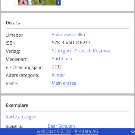
Details
Sokolowski, Ilka
Urheber
:
978-3-440-14621-7
ISBN
:
Stuttgart : Franckh-Kosmos
Verlag
:
Sachbuch
Medienart
:
2012
Erscheinungsjahr
:
Kinder
Alterskategorie
:
Mein erstes
Reihe
:
Exemplare
Karte anzeigen
Baar Schulen
Bibliothek
:
webOpac 5.2.122
Predata AG
-
Verfügbar
Exemplarstatus
: