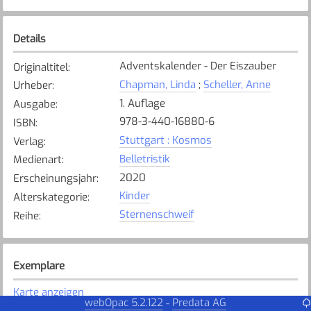
Details
Adventskalender - Der Eiszauber
Originaltitel
:
Chapman, Linda
;
Scheller, Anne
Urheber
:
1. Auflage
Ausgabe
:
978-3-440-16880-6
ISBN
:
Stuttgart : Kosmos
Verlag
:
Belletristik
Medienart
:
2020
Erscheinungsjahr
:
Kinder
Alterskategorie
:
Sternenschweif
Reihe
:
Exemplare
Karte anzeigen
webOpac 5.2.122
Predata AG
-