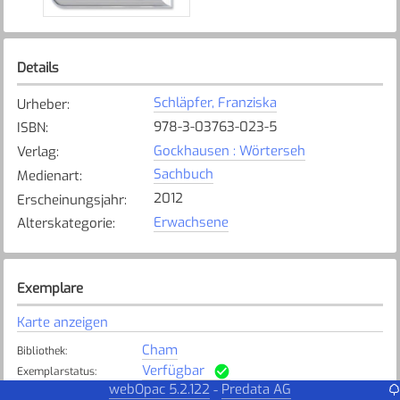
Details
Schläpfer, Franziska
Urheber
:
978-3-03763-023-5
ISBN
:
Gockhausen : Wörterseh
Verlag
:
Sachbuch
Medienart
:
2012
Erscheinungsjahr
:
Erwachsene
Alterskategorie
:
Exemplare
Karte anzeigen
Cham
Bibliothek
:
Verfügbar
Exemplarstatus
:
webOpac 5.2.122
Predata AG
-