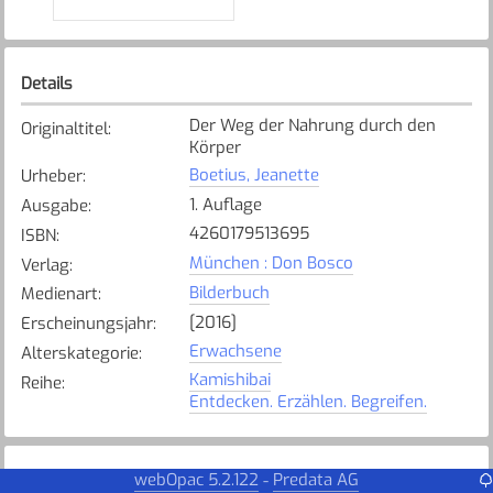
Details
Der Weg der Nahrung durch den
Originaltitel
:
Körper
Boetius, Jeanette
Urheber
:
1. Auflage
Ausgabe
:
4260179513695
ISBN
:
München : Don Bosco
Verlag
:
Bilderbuch
Medienart
:
[2016]
Erscheinungsjahr
:
Erwachsene
Alterskategorie
:
Kamishibai
Reihe
:
Entdecken. Erzählen. Begreifen.
webOpac 5.2.122
Predata AG
-
Exemplare