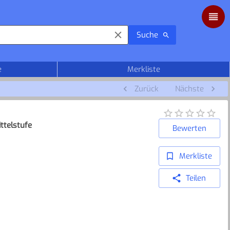
Suche
e
Merkliste
Zurück
Nächste
ttelstufe
Bewerten
Merkliste
Teilen