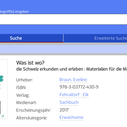
begriff(e) eingeben
Suche
Erweiterte Such
Was ist wo?
die Schweiz erkunden und erleben : Materialien für die Mi
Braun, Eveline
Urheber
:
978-3-03772-430-9
ISBN
:
Fehraltorf : Elk
Verlag
:
Sachbuch
Medienart
:
2017
Erscheinungsjahr
:
Erwachsene
Alterskategorie
: