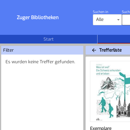
Suchen in
Such
Zuger Bibliotheken
Alle
Start
Filter
Trefferliste
Es wurden keine Treffer gefunden.
Exemplare