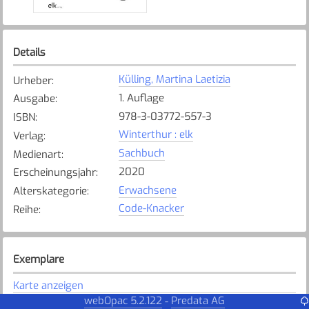
Details
Külling, Martina Laetizia
Urheber
:
1. Auflage
Ausgabe
:
978-3-03772-557-3
ISBN
:
Winterthur : elk
Verlag
:
Sachbuch
Medienart
:
2020
Erscheinungsjahr
:
Erwachsene
Alterskategorie
:
Code-Knacker
Reihe
:
Exemplare
Karte anzeigen
webOpac 5.2.122
Predata AG
-
DZ
Bibliothek
: