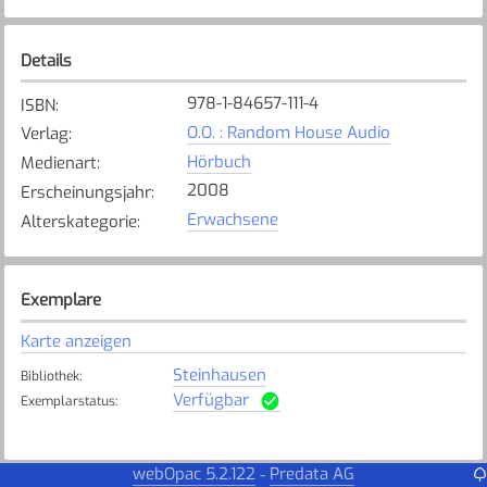
Details
978-1-84657-111-4
ISBN
:
O.O. : Random House Audio
Verlag
:
Hörbuch
Medienart
:
2008
Erscheinungsjahr
:
Erwachsene
Alterskategorie
:
Exemplare
Karte anzeigen
Steinhausen
Bibliothek
:
Verfügbar
Exemplarstatus
:
webOpac 5.2.122
Predata AG
-