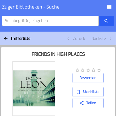
Zuger Bibliotheken - Suche
Suchbegriff(e) eingeben
Trefferliste
Zurück
Nächste
FRIENDS IN HIGH PLACES
Bewerten
Merkliste
Teilen