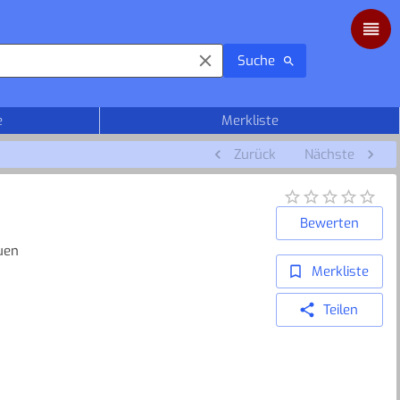
Suche
e
Merkliste
Zurück
Nächste
Bewerten
uen
Merkliste
Teilen