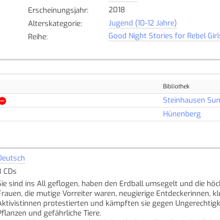
2018
Erscheinungsjahr
:
Jugend (10-12 Jahre)
Alterskategorie
:
Good Night Stories for Rebel Girls
Reihe
:
Bibliothek
Steinhausen Su
Hünenberg
Deutsch
3 CDs
Sie sind ins All geflogen, haben den Erdball umsegelt und die höch
Frauen, die mutige Vorreiter waren, neugierige Entdeckerinnen, k
Aktivistinnen protestierten und kämpften sie gegen Ungerechtigk
Pflanzen und gefährliche Tiere.