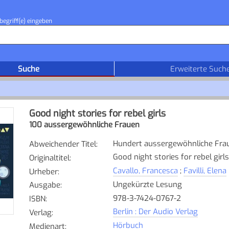
begriff(e) eingeben
Suche
Erweiterte Such
Good night stories for rebel girls
100 aussergewöhnliche Frauen
Hundert aussergewöhnliche Fra
Abweichender Titel
:
Good night stories for rebel girls
Originaltitel
:
Cavallo, Francesca
;
Favilli, Elena
Urheber
:
Ungekürzte Lesung
Ausgabe
:
978-3-7424-0767-2
ISBN
:
Berlin : Der Audio Verlag
Verlag
:
Hörbuch
Medienart
: