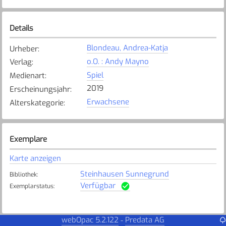
Details
Blondeau, Andrea-Katja
Urheber
:
o.O. : Andy Mayno
Verlag
:
Spiel
Medienart
:
2019
Erscheinungsjahr
:
Erwachsene
Alterskategorie
:
Exemplare
Karte anzeigen
Steinhausen Sunnegrund
Bibliothek
:
Verfügbar
Exemplarstatus
:
webOpac 5.2.122
Predata AG
-