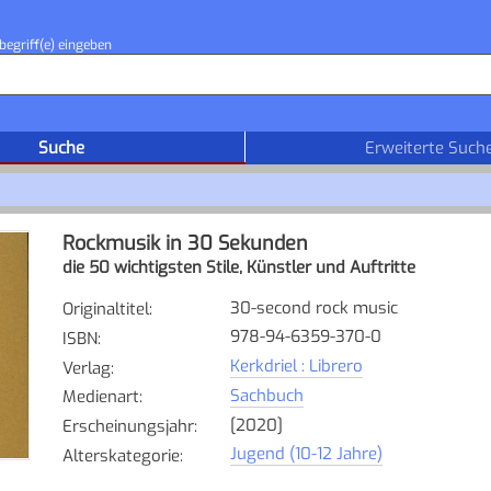
begriff(e) eingeben
Suche
Erweiterte Such
Rockmusik in 30 Sekunden
die 50 wichtigsten Stile, Künstler und Auftritte
30-second rock music
Originaltitel
:
978-94-6359-370-0
ISBN
:
Kerkdriel : Librero
Verlag
:
Sachbuch
Medienart
:
[2020]
Erscheinungsjahr
:
Jugend (10-12 Jahre)
Alterskategorie
: