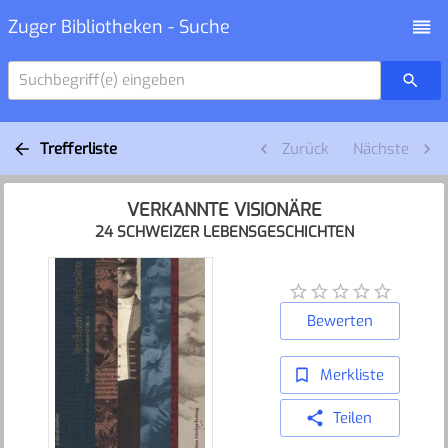
Zuger Bibliotheken - Suche
Suchbegriff(e) eingeben
Trefferliste
Zurück
Nächste
VERKANNTE VISIONÄRE
24 SCHWEIZER LEBENSGESCHICHTEN
Bewerten
Merkliste
Teilen