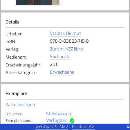
Details
Stalder, Helmut
Urheber
:
978-3-03823-715-0
ISBN
:
Zürich : NZZ libro
Verlag
:
Sachbuch
Medienart
:
2011
Erscheinungsjahr
:
Erwachsene
Alterskategorie
:
Exemplare
Karte anzeigen
Steinhausen
Bibliothek
:
Verfügbar
Exemplarstatus
:
webOpac 5.2.122
Predata AG
-