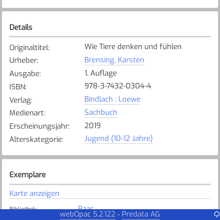
Details
Wie Tiere denken und fühlen
Originaltitel
:
Brensing, Karsten
Urheber
:
1. Auflage
Ausgabe
:
978-3-7432-0304-4
ISBN
:
Bindlach : Loewe
Verlag
:
Sachbuch
Medienart
:
2019
Erscheinungsjahr
:
Jugend (10-12 Jahre)
Alterskategorie
:
Exemplare
Karte anzeigen
Baar
Bibliothek
:
webOpac 5.2.122
Predata AG
-