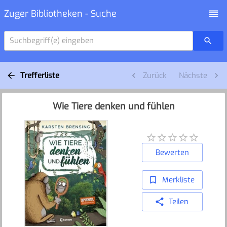
Zuger Bibliotheken - Suche
Suchbegriff(e) eingeben
Trefferliste
Zurück
Nächste
Wie Tiere denken und fühlen
Bewerten
Merkliste
Teilen