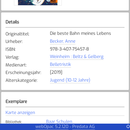
Details
Die beste Bahn meines Lebens
Originaltitel
:
Becker, Anne
Urheber
:
978-3-407-75457-8
ISBN
:
Weinheim : Beltz & Gelberg
Verlag
:
Belletristik
Medienart
:
[2019]
Erscheinungsjahr
:
Jugend (10-12 Jahre)
Alterskategorie
:
Exemplare
Karte anzeigen
Baar Schulen
Bibliothek
:
webOpac 5.2.120
Predata AG
-
Verfügbar
Exemplarstatus
: