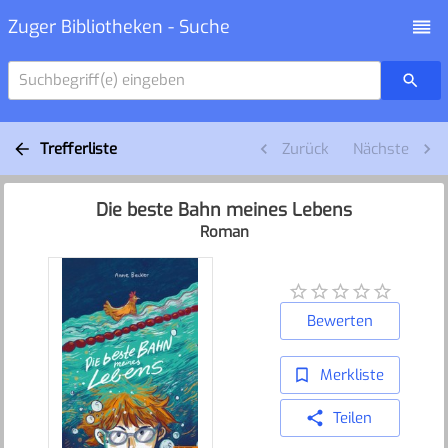
Zuger Bibliotheken - Suche
Suchbegriff(e) eingeben
Trefferliste
Zurück
Nächste
Die beste Bahn meines Lebens
Roman
Bewerten
Merkliste
Teilen