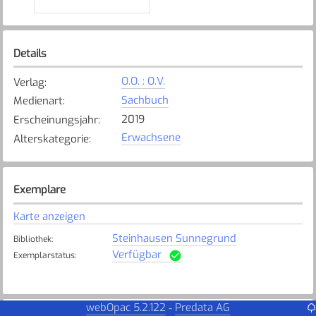
Details
O.O. : O.V.
Verlag
:
Sachbuch
Medienart
:
2019
Erscheinungsjahr
:
Erwachsene
Alterskategorie
:
Exemplare
Karte anzeigen
Steinhausen Sunnegrund
Bibliothek
:
Verfügbar
Exemplarstatus
:
webOpac 5.2.122
Predata AG
-