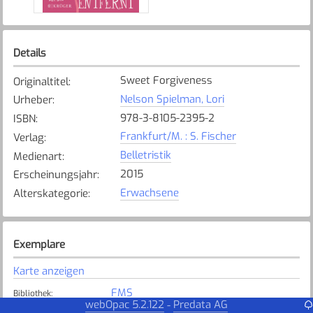
Details
Sweet Forgiveness
Originaltitel
:
Nelson Spielman, Lori
Urheber
:
978-3-8105-2395-2
ISBN
:
Frankfurt/M. : S. Fischer
Verlag
:
Belletristik
Medienart
:
2015
Erscheinungsjahr
:
Erwachsene
Alterskategorie
:
Exemplare
Karte anzeigen
FMS
Bibliothek
:
webOpac 5.2.122
Predata AG
-
Verfügbar
Exemplarstatus
: