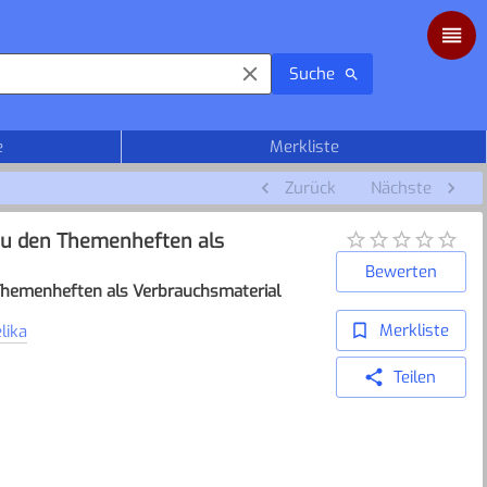
Suche
e
Merkliste
Zurück
Nächste
 zu den Themenheften als
Bewerten
 Themenheften als Verbrauchsmaterial
Merkliste
lika
Teilen