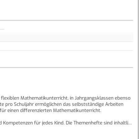
 flexiblen Mathematikunterricht, in Jahrgangsklassen ebenso
te pro Schuljahr ermöglichen das selbstständige Arbeiten
r einen differenzierten Mathematikunterricht.
d Kompetenzen für jedes Kind. Die Themenhefte sind inhaltlich
thematischen Entdeckungen an. Die sympathischen Leitfiguren
rch systematische Hilfestellung. Offene und ergiebige