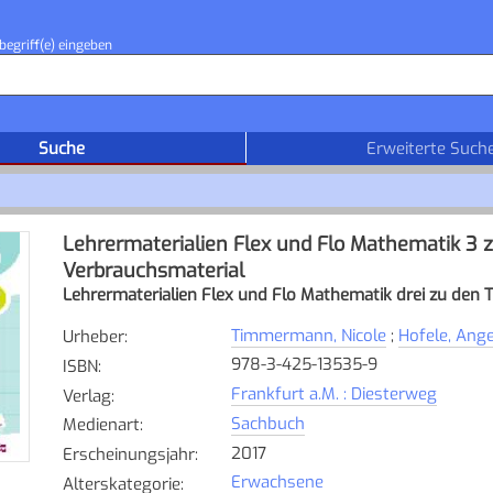
begriff(e) eingeben
Suche
Erweiterte Such
Lehrermaterialien Flex und Flo Mathematik 3
Verbrauchsmaterial
Lehrermaterialien Flex und Flo Mathematik drei zu den
Timmermann, Nicole
;
Hofele, Ange
Urheber
:
978-3-425-13535-9
ISBN
:
Frankfurt a.M. : Diesterweg
Verlag
:
Sachbuch
Medienart
:
2017
Erscheinungsjahr
:
Erwachsene
Alterskategorie
: