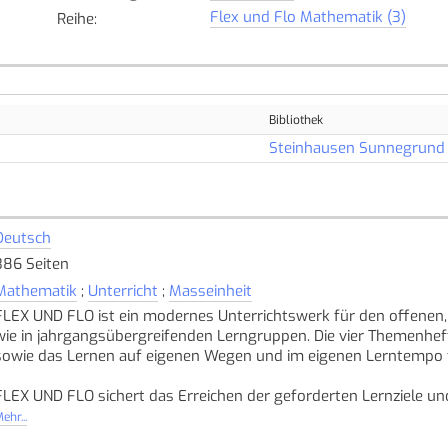
Flex und Flo Mathematik (3)
Reihe
:
Bibliothek
Steinhausen Sunnegrund
Deutsch
386 Seiten
Mathematik
;
Unterricht
;
Masseinheit
FLEX UND FLO ist ein modernes Unterrichtswerk für den offenen,
wie in jahrgangsübergreifenden Lerngruppen. Die vier Themenhef
sowie das Lernen auf eigenen Wegen und im eigenen Lerntempo fü
FLEX UND FLO sichert das Erreichen der geforderten Lernziele un
klar strukturiert und regen die Kinder so zu selbstständigen ma
ehr...
Flex und Flo unterstützen beim Formulieren von Entdeckungen du