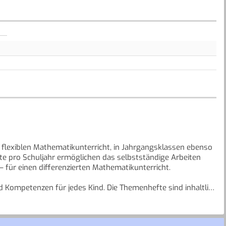
 flexiblen Mathematikunterricht, in Jahrgangsklassen ebenso
te pro Schuljahr ermöglichen das selbstständige Arbeiten
für einen differenzierten Mathematikunterricht.
d Kompetenzen für jedes Kind. Die Themenhefte sind inhaltlich
thematischen Entdeckungen an. Die sympathischen Leitfiguren
rch systematische Hilfestellung. Offene und ergiebige
individuellem Niveau.