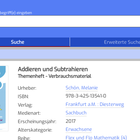
begriff(e) eingeben
Suche
Erweiterte Such
Addieren und Subtrahieren
Themenheft - Verbrauchsmaterial
Schön, Melanie
Urheber
:
978-3-425-13541-0
ISBN
:
Frankfurt a.M. : Diesterweg
Verlag
:
Sachbuch
Medienart
:
2017
Erscheinungsjahr
:
Erwachsene
Alterskategorie
:
Flex und Flo Mathematik (4)
Reihe
: