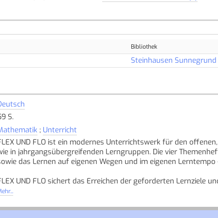
Bibliothek
Steinhausen Sunnegrund
Deutsch
59 S.
Mathematik
;
Unterricht
FLEX UND FLO ist ein modernes Unterrichtswerk für den offenen,
wie in jahrgangsübergreifenden Lerngruppen. Die vier Themenhef
sowie das Lernen auf eigenen Wegen und im eigenen Lerntempo – 
FLEX UND FLO sichert das Erreichen der geforderten Lernziele un
klar strukturiert und regen die Kinder so zu selbstständigen ma
ehr...
Flex und Flo unterstützen beim Formulieren von Entdeckungen du
Aufgaben bieten durchgängig Möglichkeiten für das Arbeiten auf 