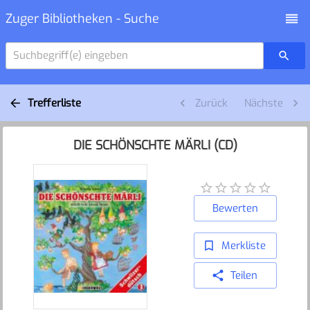
Zuger Bibliotheken - Suche
Suchbegriff(e) eingeben
Trefferliste
Zurück
Nächste
DIE SCHÖNSCHTE MÄRLI (CD)
Bewerten
Merkliste
Teilen