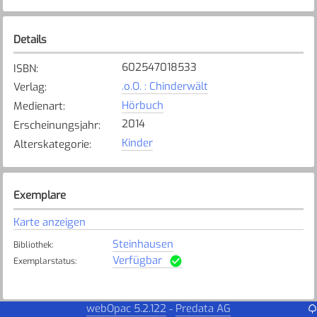
Details
602547018533
ISBN
:
.o.O. : Chinderwält
Verlag
:
Hörbuch
Medienart
:
2014
Erscheinungsjahr
:
Kinder
Alterskategorie
:
Exemplare
Karte anzeigen
Steinhausen
Bibliothek
:
Verfügbar
Exemplarstatus
:
webOpac 5.2.122
Predata AG
-