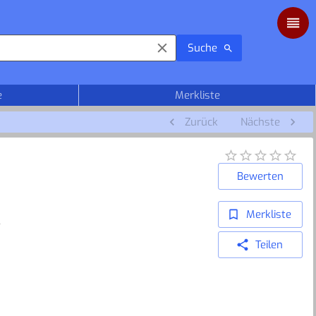
Suche
e
Merkliste
Zurück
Nächste
Bewerten
Merkliste
n
Teilen