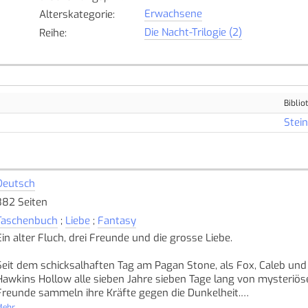
Erwachsene
Alterskategorie
:
Die Nacht-Trilogie (2)
Reihe
:
Biblio
Stei
Deutsch
382 Seiten
Taschenbuch
;
Liebe
;
Fantasy
Ein alter Fluch, drei Freunde und die grosse Liebe.
Seit dem schicksalhaften Tag am Pagan Stone, als Fox, Caleb und
Hawkins Hollow alle sieben Jahre sieben Tage lang von mysteriös
Freunde sammeln ihre Kräfte gegen die Dunkelheit.
ehr...