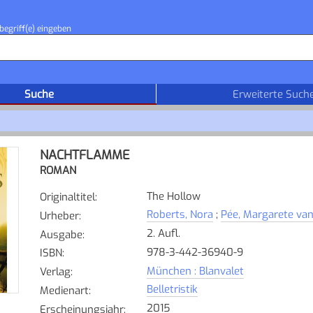
begriff(e) eingeben
Suche
Erweiterte Such
NACHTFLAMME
ROMAN
The Hollow
Originaltitel
:
Roberts, Nora
;
Pée, Margarete va
Urheber
:
2. Aufl.
Ausgabe
:
978-3-442-36940-9
ISBN
:
München : Blanvalet
Verlag
:
Belletristik
Medienart
:
2015
Erscheinungsjahr
: