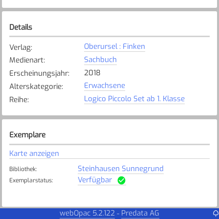
Details
Oberursel : Finken
Verlag
:
Sachbuch
Medienart
:
2018
Erscheinungsjahr
:
Erwachsene
Alterskategorie
:
Logico Piccolo Set ab 1. Klasse
Reihe
:
Exemplare
Karte anzeigen
Steinhausen Sunnegrund
Bibliothek
:
Verfügbar
Exemplarstatus
:
webOpac 5.2.122
Predata AG
-