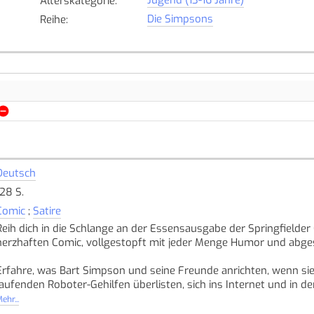
Alterskategorie
:
Die Simpsons
Reihe
:
Deutsch
128 S.
Comic
;
Satire
Reih dich in die Schlange an der Essensausgabe der Springfielde
herzhaften Comic, vollgestopft mit jeder Menge Humor und abge
Erfahre, was Bart Simpson und seine Freunde anrichten, wenn s
laufenden Roboter-Gehilfen überlisten, sich ins Internet und in 
verlieren, den Blues bekommen, wieder in die Spur zurückfinden un
ehr...