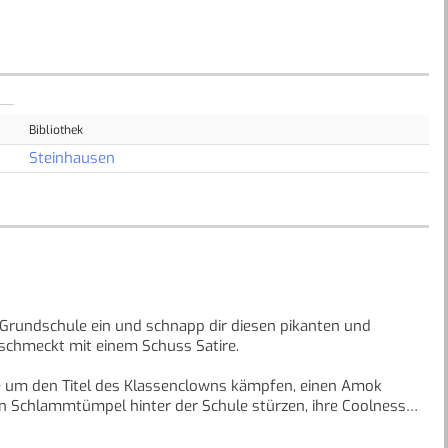
Bibliothek
Steinhausen
r Grundschule ein und schnapp dir diesen pikanten und
schmeckt mit einem Schuss Satire.
ie um den Titel des Klassenclowns kämpfen, einen Amok
den Schlammtümpel hinter der Schule stürzen, ihre Coolness
d vieles, vieles mehr!