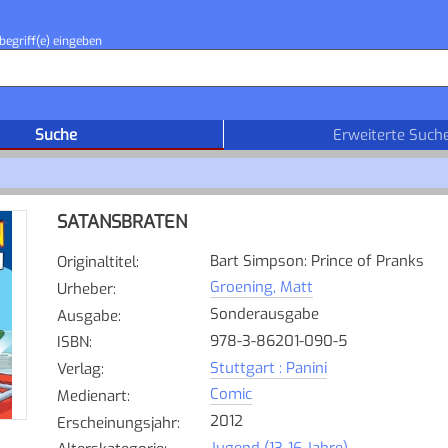
begriff(e) eingeben
Suche
Erweiterte Such
SATANSBRATEN
Bart Simpson: Prince of Pranks
Originaltitel
:
Groening, Matt
Urheber
:
Sonderausgabe
Ausgabe
:
978-3-86201-090-5
ISBN
:
Stuttgart : Panini
Verlag
:
Comic
Medienart
:
2012
Erscheinungsjahr
:
Jugend (13-16 Jahre)